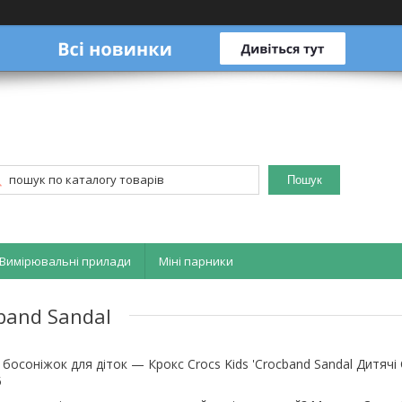
Пошук
Вимірювальні прилади
Міні парники
cband Sandal
осоніжок для діток — Крокс Crocs Kids 'Crocband Sandal Дитячі 
5