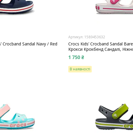
1589453632
s’ Crocband Sandal Navy / Red
Crocs Kids’ Crocband Sandal Bare
Крокси Крокбенд Сандалі, Ніжн
1 750 ₴
В наявності