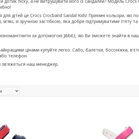
и дотик піску, а не витрушувати його із сандалей? Модель Crocs 
ібно!
 для дітей це Crocs Crocband Sandal Kids! Приємні кольори, які п
і, м'які, зі зручною застібкою, яка добре підтримуватиме п'яту та
ізноманітнити за допомогою Jibbitz, які Ви зможете знайти в наш
найкращими цінами купуйте легко. Сабо, балетки, босоніжки, в'єт
або телефон.
и зв'яжеться наш менеджер.