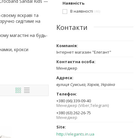
Crocband Sandal Kids —
Наявність
В наявності
46
о-своєму яскраві та
 зручно сидітиме на
Контакти
ому магастіні на будь-
намки, крокси
Інтернет магазин "Елегант"
Менеджер
вулиця Сумська, Харків, Україна
+380 (66) 339-09-40
Менеджер (Viber,Telegram)
+380 (63) 262-26-75
Менеджер
http://elegants.in.ua