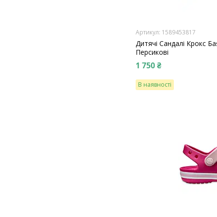
1589453817
Дитячі Сандалі Крокс Б
Персикові
1 750 ₴
В наявності