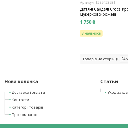
1589453931
Дитячі Сандалі Crocs Кр
Цукерково-рожеві
1 750 ₴
В наявності
Нова колонка
Статьи
Доставка і оплата
Уход за ш
Контакти
Категорії товарів
Про компанію