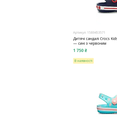
1589453571
Дитячі сандалі Crocs Kid
— сині з червоним
1 750 ₴
В наявності