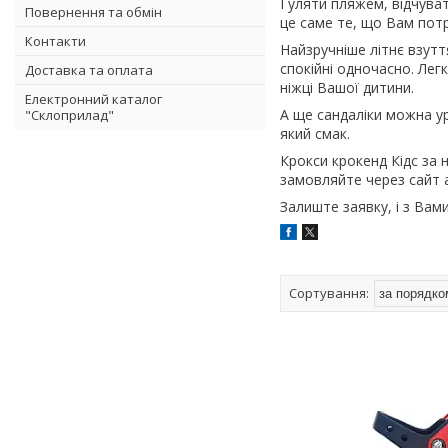
Гуляти пляжем, відчуват
Повернення та обмін
це саме те, що Вам потр
Контакти
Найзручніше літнє взуття
спокійні одночасно. Легк
Доставка та оплата
ніжці Вашої дитини.
Електронний каталог
А ще сандаліки можна ур
"Склоприлад"
який смак.
Крокси крокенд Кідс за 
замовляйте через сайт 
Залиште заявку, і з Вам