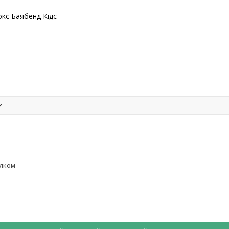
окс Баябенд Кідс —
елком