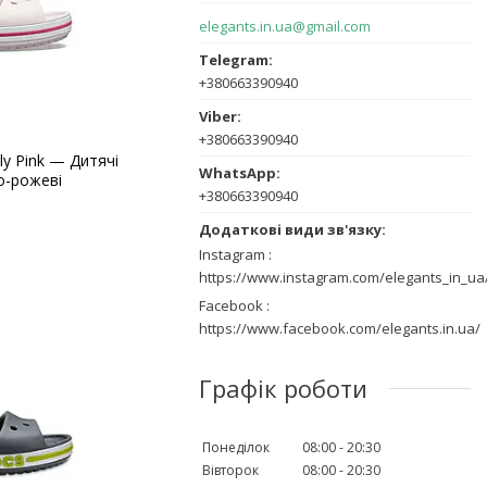
elegants.in.ua@gmail.com
+380663390940
+380663390940
ly Pink — Дитячі
о-рожеві
+380663390940
Instagram
https://www.instagram.com/elegants_in_ua
Facebook
https://www.facebook.com/elegants.in.ua/
Графік роботи
Понеділок
08:00
20:30
Вівторок
08:00
20:30