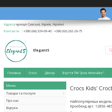
вулиця Сумська, Харків, Україна
+380 (66) 339-09-40
+380 (63) 262-26-75
ElegantS
Головна
Crocs
Декор
Взуття ТМ "Jose Amorales"
Crocs Kids’ Cro
Товари та послуги
Про нас
Найпопулярніша модель б
Крокбенд арт. 12856-48
Відгуки