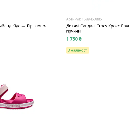
1589453885
аябенд Кідс — Бірюзово-
Дитячі Сандалі Crocs Крокс Ба
гірчичні
1 750 ₴
В наявності