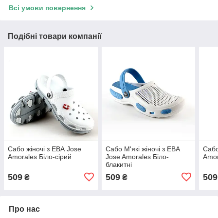
Всі умови повернення
Подібні товари компанії
Сабо жіночі з ЕВА Jose
Сабо М'які жіночі з ЕВА
Сабо
Amorales Біло-сірий
Jose Amorales Біло-
Amor
блакитні
509
509
509
₴
₴
Про нас