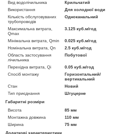
Вид водолічильника
Крильчатий
Використання
Для холодної води
Кількість обслуговуваних
Одноканальний
трубопроводів
Максимальна витрата,
3.125 куб.м/год
Qmax
Мінімальна витрата, Qmin
0.025 куб.м/год
Номінальна витрата, Qn
2.5 куб.м/год
Область застосування
Побутової
лічильника
Перехідна витрата, Qi
0.05 куб.м/год
Спосіб монтажу
Горизонтальний/
вертикальний
Стан
Новий
Тип приєднання
Штуцерне
Габаритні розміри
Висота
85 мм
Монтажна довжина
110 мм
Ширина
75 мм
Додаткові характеристики