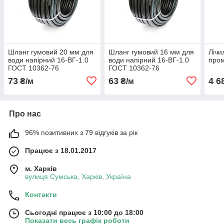
Шланг гумовий 20 мм для
Шланг гумовий 16 мм для
Лічи
води напірний 16-ВГ-1.0
води напірний 16-ВГ-1.0
пром
ГОСТ 10362-76
ГОСТ 10362-76
Дубенський завод РТИ
Дубенський завод РТИ
73
63
4 6
₴/м
₴/м
Про нас
96% позитивних з 79 відгуків за рік
Працює з 18.01.2017
м. Харків
вулиця Сумська, Харків, Україна
Контакти
Сьогодні працює з 10:00 до 18:00
Показати весь графік роботи