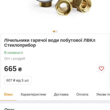
Лічильники гарячої води побутової ЛВКл
Стеклоприбор
В наявності
Опт і роздріб
665
₴
607 ₴
від 5 шт.
Опис
Характеристики
Доставка
Оплата
Умови п
Опис