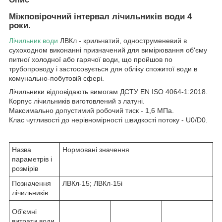
Міжповірочний інтервал лічильників води 4
роки.
Лічильник води
ЛВКл - крильчатий, одноструменевий в
сухоходном виконанні призначений для вимірювання об'єму
питної холодної або гарячої води, що пройшов по
трубопроводу і застосовується для обліку спожитої води в
комунально-побутовій сфері.
Лічильники відповідають вимогам ДСТУ EN ISO 4064-1:2018.
Корпус лічильників виготовлений з латуні.
Максимально допустимий робочий тиск - 1,6 МПа.
Клас чутливості до нерівномірності швидкості потоку - U0/D0.
Назва
Нормовані значення
параметрів і
розмірів
Позначення
ЛВКл-15; ЛВКл-15і
лічильників
Об'ємні
витрати води,