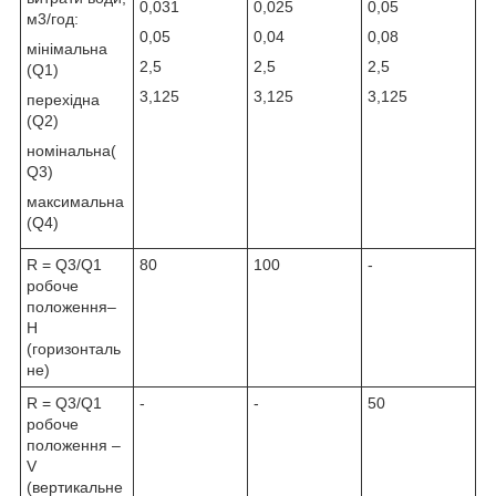
0,031
0,025
0,05
м3/год:
0,05
0,04
0,08
мінімальна
2,5
2,5
2,5
(Q1)
3,125
3,125
3,125
перехідна
(Q2)
номінальна(
Q3)
максимальна
(Q4)
R = Q3/Q1
80
100
-
робоче
положення–
Н
(горизонталь
не)
R = Q3/Q1
-
-
50
робоче
положення –
V
(вертикальне