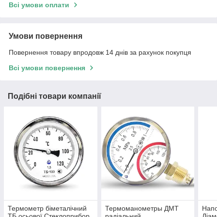
Всі умови оплати
Умови повернення
Повернення товару впродовж 14 днів за рахунок покупця
Всі умови повернення
Подібні товари компанії
Термометр біметалічний
Термоманометры ДМТ
Нап
ТБ осьової Стеклоприбор
радіальний
Діам