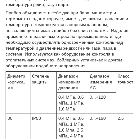
температури рідин, газу і пари.
Прибор объединяет в себе два при бора: манометр и
термометр в одном корпусе, имеет две шкалы - давление и
температура. комплектуется запорным клапаном,
позволяющим снимать прибор без слива системы. Изделия
применяют в различных отрослях промышленности, где
необходимо осуществлять одновременный контроль над
температурой и давлением жидкости или газа, пара в
системе. Используется как оборудование контроля в
отопительных системах, бойлерных установках и другом
оборудовании подобного направления.
Диаметр
Степень
Диапазон
Диапазон
Класс
корпуса,
защиты
измерения
измерения
точности
мм
давления
t°C
0,4 МПа, 0,6
0...+120
МПа, 1 МПа,
1,6 МПа
80
IP53
0,4 МПа, 0,6
0...+150
2,5
МПа, 1 МПа,
1,6 Мпа, 2,5
МПа, 4 МПа