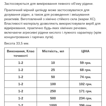
Застосовуються для вимірювання певного об'єму рідини.
Практичний мірний циліндр може застосовуватися для
дозування рідин, а також для розведення і змішування
реактивів. Виготовлений з хімічно стійкого скла (марки ХС).
Властивості матеріалу дозволяють використовувати виріб для
відмірювання, практично будь-яких хімічних речовин,
включаючи агресивні рідини кислого і лужного характеру (крім
концентрованих і гарячих лугів).
Висота 33,5 мм.
Виконання, Клас
Місткість, мл
ЦІНА
точності
1-2
10
59 грн.
1-2
25
68 грн.
1-2
50
74 грн.
1-2
100
102 грн.
1-2
250
171 грн.
1-2
500
234 грн.
1-2
1000
396 грн.