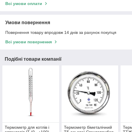
Всі умови оплати
Умови повернення
Повернення товару впродовж 14 днів за рахунок покупця
Всі умови повернення
Подібні товари компанії
Термометр для котлів і
Термометр біметалічний
Терм
автоклавів ІТ (0...+100)
ТБ осьової Стеклоприбор
ТТЖ-