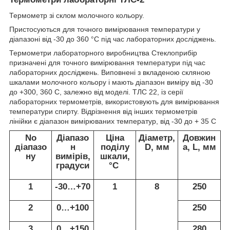
Термометр зі склом молочного кольору.
Пристосуються для точного вимірювання температури у
діапазоні від -30 до 360 °С під час лабораторних досліджень.
Термометри лабораторного виробництва Стеклоприбір
призначені для точного вимірювання температури під час
лабораторних досліджень. Виповнені з вкладеною скляною
шкалами молочного кольору і мають діапазон виміру від -30
до +300, 360 С, залежно від моделі. ТЛС 22, із серії
лабораторних термометрів, використовують для вимірювання
температури спирту. Відрізнення від інших термометрів
лінійки є діапазон вимірюваних температур, від -30 до + 35 С
No
Діапазо
Ціна
Діаметр,
Довжин
діапазо
н
поділу
D, мм
а, L, мм
ну
вимірів,
шкали,
градуси
°C
1
-30…+70
1
8
250
2
0…+100
250
3
0…+150
280