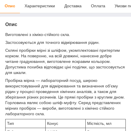
Опис
Характеристики
Доставка
Оплата
Умови п
Опис
Виготовлені з хіміко-стійкого скла.
Застосовуються для точного відмірювання рідин.
Скляні пробірки мірні зі шліфом, укомплектовані притертим
корком. На поверхню, на всій довжині, нанесене добре
читане градуювання, виготовлене яскравим кольором.
Допустима похибка відповідає ціні поділки, що застосовується
для шкали.
Пробірка мірна — лабораторний посуд, широко
використовуваний для відмірювання та визначення об'єму
рідин у процесі проведення хімічних аналізів, а також для
зберігання різних розчинів. Це прямі пробірки з круглим дном.
Горловина являє собою шліф-муфту. Серед представлених
мірних пробірок — вироби, виготовлені з хімічно стійкого
лабораторного скла.
Тип
Конус
Місткість, мл