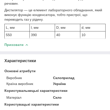
речовин.
Дистилятор — це елемент лабораторного обладнання, який
виконує функцію конденсатора, тобто пристрої, що
переводить газ у рідину.
L, мм
l, мм
D, мм
d, мм
550
390
40
10
Приховати
Характеристики
Основні атрибути
Виробник
Склоприлад
Країна виробник
Україна
Користувальницькі характеристики
Матеріал
Скло
Користувацькi характеристики