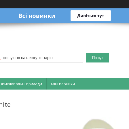
Пошук
Вимірювальні прилади
Міні парники
hite