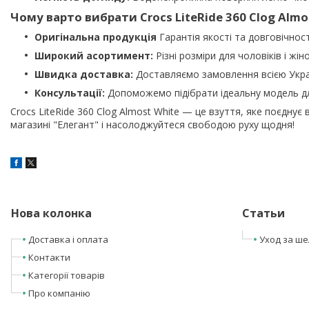
Чому варто вибрати Crocs LiteRide 360 Clog Almo
Оригінальна продукція
Гарантія якості та довговічност
Широкий асортимент:
Різні розміри для чоловіків і жіно
Швидка доставка:
Доставляємо замовлення всією Укра
Консультації:
Допоможемо підібрати ідеальну модель д
Crocs LiteRide 360 Clog Almost White — це взуття, яке поєднує 
магазині "Елегант" і насолоджуйтеся свободою руху щодня!
Нова колонка
Статьи
Доставка і оплата
Уход за ш
Контакти
Категорії товарів
Про компанію