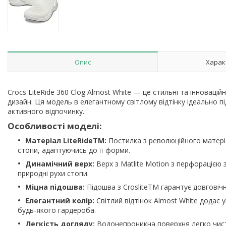
Опис
Харак
Crocs LiteRide 360 Clog Almost White — це стильні та інноваційн
дизайн. Ця модель в елегантному світлому відтінку ідеально 
активного відпочинку.
Особливості моделі:
Матеріал LiteRideTM:
Постилка з революційного матеріа
стопи, адаптуючись до її форми.
Динамічний верх:
Верх з Matlite Motion з перфорацією 
природні рухи стопи.
Міцна підошва:
Підошва з CrosliteTM гарантує довговічн
Елегантний колір:
Світлий відтінок Almost White додає
будь-якого гардероба.
Легкість догляду:
Водонепроникна поверхня легко чисти