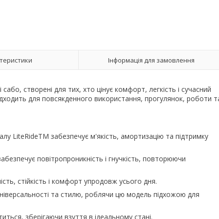
теристики
Інформація для замовлення
і сабо, створені для тих, хто цінує комфорт, легкість і сучасний
підходить для повсякденного використання, прогулянок, роботи т
лу LiteRideTM забезпечує м'якість, амортизацію та підтримку
забезпечує повітропроникність і гнучкість, повторюючи
ість, стійкість і комфорт упродовж усього дня.
 універсальності та стилю, роблячи цю модель підхожою для
ться, зберігаючи взуття в ідеальному стані.