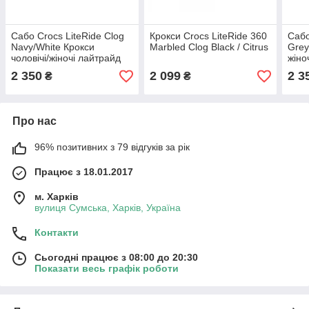
Сабо Crocs LiteRide Clog
Крокси Crocs LiteRide 360
Сабо
Navy/White Крокси
Marbled Clog Black / Citrus
Grey
чоловічі/жіночі лайтрайд
жіно
синьо-білі оригінал
сіри
2 350
2 099
2 3
₴
₴
Про нас
96% позитивних з 79 відгуків за рік
Працює з 18.01.2017
м. Харків
вулиця Сумська, Харків, Україна
Контакти
Сьогодні працює з 08:00 до 20:30
Показати весь графік роботи