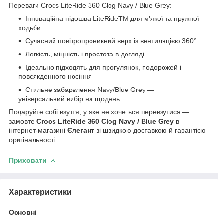
Переваги Crocs LiteRide 360 Clog Navy / Blue Grey:
Інноваційна підошва LiteRideTM для м'якої та пружної
ходьби
Сучасний повітропроникний верх із вентиляцією 360°
Легкість, міцність і простота в догляді
Ідеально підходять для прогулянок, подорожей і
повсякденного носіння
Стильне забарвлення Navy/Blue Grey —
універсальний вибір на щодень
Подаруйте собі взуття, у яке не хочеться перевзутися —
замовте
Crocs LiteRide 360 Clog Navy / Blue Grey
в
інтернет-магазині
Єлегант
зі швидкою доставкою й гарантією
оригінальності.
Приховати
Характеристики
Основні