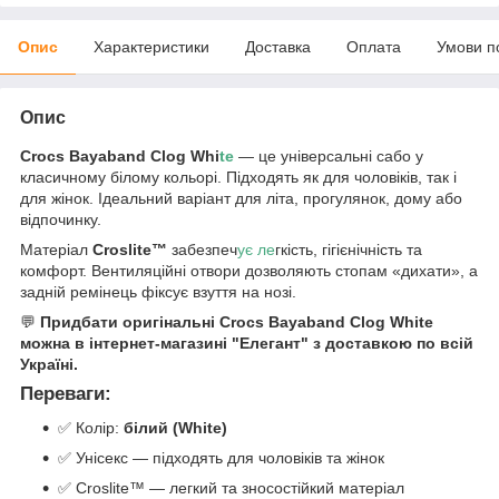
Опис
Характеристики
Доставка
Оплата
Умови п
Опис
Crocs Bayaband Clog Whi
te
— це універсальні сабо у
класичному білому кольорі. Підходять як для чоловіків, так і
для жінок. Ідеальний варіант для літа, прогулянок, дому або
відпочинку.
Матеріал
Croslite™
забезпеч
ує ле
гкість, гігієнічність та
комфорт. Вентиляційні отвори дозволяють стопам «дихати», а
задній ремінець фіксує взуття на нозі.
💬
Придбати оригінальні Crocs Bayaband Clog White
можна в інтернет-магазині "Елегант" з доставкою по всій
Україні.
Переваги:
✅ Колір:
білий (White)
✅ Унісекс — підходять для чоловіків та жінок
✅ Croslite™ — легкий та зносостійкий матеріал