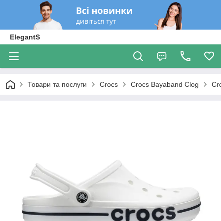
ElegantS
Товари та послуги
Crocs
Crocs Bayaband Clog
Cr