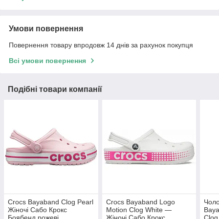
Умови повернення
Повернення товару впродовж 14 днів за рахунок покупця
Всі умови повернення
Подібні товари компанії
Crocs Bayaband Clog Pearl
Crocs Bayaband Logo
Чоло
Жіночі Сабо Крокс
Motion Clog White —
Baya
Боябенд рожеві
Жіночі Сабо Крокс
Clog