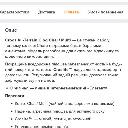
Характеристики
Доставка
Оплата
Умови повернення
Опис
Crocs All-Terrain Clog Chai / Multi
— це стильні сабо у
теплому кольорі Chai з яскравими багатобарвними
акцентами. Модель розроблена для активного відпочинку та
щоденного використання.
Покращена вседорожна підошва забезпечує стійкість на будь-
якій поверхні, а матеріал
Croslite™
дарує легкість, комфорт і
довговічність. Регульований задній ремінець дозволяє точно
зафіксувати взуття на нозі.
🔹
Оригінал — лише в інтернет-магазині «Елегант»
Переваги:
Колір: Chai / Multi (чайний із кольоровими вставками)
Надійна, агресивна підошва для активного руху
Croslite™ — м’який, легкий, анатомічний
Регулювання ремінця на п’яті