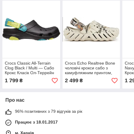
Crocs Classic All-Terrain
Crocs Echo Realtree Bone
Croc
Clog Black / Multi — Сабо
чоловічі крокси сабо з
Navy
Крокс Класік Ол-Террейн
камуфляжним принтом,
Крок
Чорні з Яскравими
оригінал
Черв
1 799
2 499
1 2
₴
₴
Вставками — Оригінал
Про нас
96% позитивних з 79 відгуків за рік
Працює з 18.01.2017
м. Харків