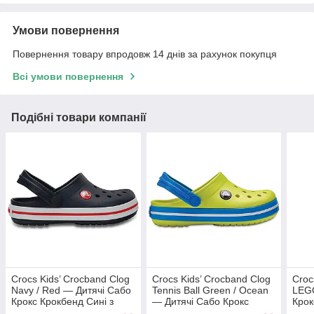
Умови повернення
Повернення товару впродовж 14 днів за рахунок покупця
Всі умови повернення
Подібні товари компанії
Crocs Kids’ Crocband Clog
Crocs Kids’ Crocband Clog
Croc
Navy / Red — Дитячі Сабо
Tennis Ball Green / Ocean
LEGO
Крокс Крокбенд Сині з
— Дитячі Сабо Крокс
Крок
Червоним | Оригінал
Крокбенд Лаймово-
Сині