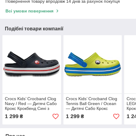
Повернення товару впродовж 14 днів за рахунок покупця
Всі умови повернення
Подібні товари компанії
Crocs Kids’ Crocband Clog
Crocs Kids’ Crocband Clog
Croc
Navy / Red — Дитячі Сабо
Tennis Ball Green / Ocean
LEGO
Крокс Крокбенд Сині з
— Дитячі Сабо Крокс
Крок
Червоним | Оригінал
Крокбенд Лаймово-
Сині
1 299
1 299
1 2
₴
₴
Бірюзові | Оригінал