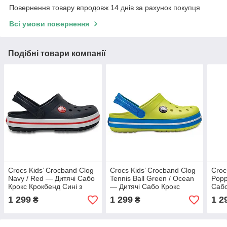
Повернення товару впродовж 14 днів за рахунок покупця
Всі умови повернення
Подібні товари компанії
Crocs Kids’ Crocband Clog
Crocs Kids’ Crocband Clog
Croc
Navy / Red — Дитячі Сабо
Tennis Ball Green / Ocean
Popp
Крокс Крокбенд Сині з
— Дитячі Сабо Крокс
Сабо
Червоним | Оригінал
Крокбенд Лаймово-
Черв
1 299
1 299
1 2
₴
₴
Бірюзові | Оригінал