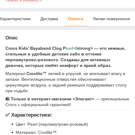
Характеристики
Доставка
Оплата
Умови повернення
Опис
Crocs Kids’ Bayaband Clog P
earl<
/strong> — это нежные,
стильные и удобные детские сабо в оттенке
перламутрово-розового. Созданы для активных
девочек, которые любят комфорт и яркий образ.
Материал
Croslite™
легкий и упругий, не впитывает влагу и
запахи. Вентиляционные отверстия обеспечивают
циркуляцию воздуха, а задний ремешок поддерживает стопу
при ходьбе.
🛍️
Только в интернет-магазине «Элегант»
— оригинальные
Crocs с официальной гарантией!
✅ Характеристики:
Цвет: Pearl (перламутрово-розовый)
Материал: Croslite™