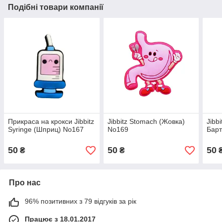
Подібні товари компанії
Прикраса на крокси Jibbitz
Jibbitz Stomach (Жовка)
Jibb
Syringe (Шприц) No167
No169
Барт
50
50
50
₴
₴
Про нас
96% позитивних з 79 відгуків за рік
Працює з 18.01.2017