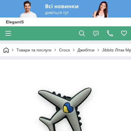
ElegantS
Товари та послуги
Crocs
Джибітси
Jibbitz Літак М