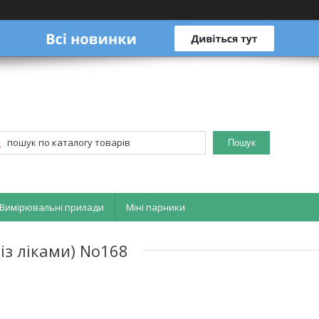
Пошук
Вимірювальні прилади
Міні парники
 із ліками) No168