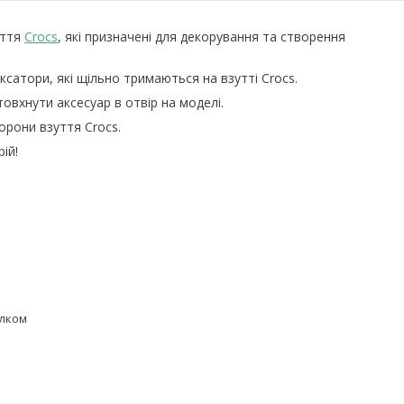
уття
Crocs
, які призначені для декорування та створення
ксатори, які щільно тримаються на взутті Сrocs.
товхнути аксесуар в отвір на моделі.
торони взуття Сrocs.
ій!
елком