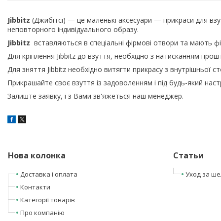
Jibbitz
(Джибітсі) — це маленькі аксесуари — прикраси для вз
неповторного індивідуального образу.
Jibbitz
вставляються в спеціальні фірмові отвори та мають фі
Для кріплення Jibbitz до взуття, необхідно з натисканням прош
Для зняття Jibbitz необхідно витягти прикрасу з внутрішньої с
Прикрашайте своє взуття із задоволенням і під будь-який настр
Залиште заявку, і з Вами зв'яжеться наш менеджер.
Нова колонка
Статьи
Доставка і оплата
Уход за ш
Контакти
Категорії товарів
Про компанію