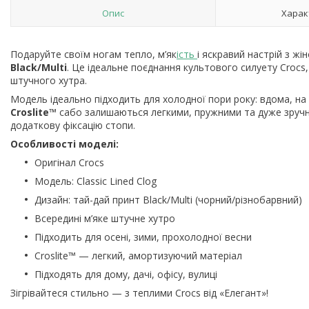
Опис
Харак
Подаруйте своїм ногам тепло, м’як
ість
і яскравий настрій з ж
Black/Multi
. Це ідеальне поєднання культового силуету Crocs,
штучного хутра.
Модель ідеально підходить для холодної пори року: вдома, на 
Croslite™
сабо залишаються легкими, пружними та дуже зручн
додаткову фіксацію стопи.
Особливості моделі:
Оригінал Crocs
Модель: Classic Lined Clog
Дизайн: тай-дай принт Black/Multi (чорний/різнобарвний)
Всередині м’яке штучне хутро
Підходить для осені, зими, прохолодної весни
Croslite™ — легкий, амортизуючий матеріал
Підходять для дому, дачі, офісу, вулиці
Зігрівайтеся стильно — з теплими Crocs від «Елегант»!