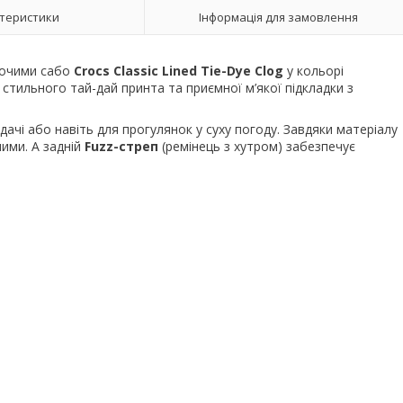
теристики
Інформація для замовлення
іночими сабо
Crocs Classic Lined Tie-Dye Clog
у кольорі
 стильного тай-дай принта та приємної м’якої підкладки з
дачі або навіть для прогулянок у суху погоду. Завдяки матеріалу
ими. А задній
Fuzz-стреп
(ремінець з хутром) забезпечує