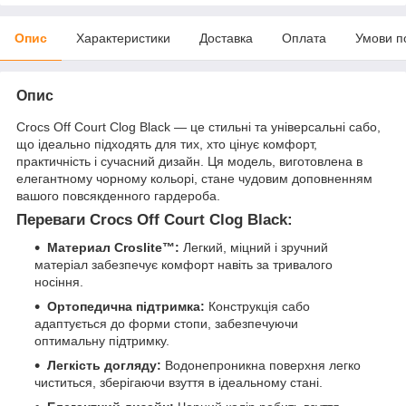
Опис
Характеристики
Доставка
Оплата
Умови п
Опис
Crocs Off Court Clog Black — це стильні та універсальні сабо,
що ідеально підходять для тих, хто цінує комфорт,
практичність і сучасний дизайн. Ця модель, виготовлена в
елегантному чорному кольорі, стане чудовим доповненням
вашого повсякденного гардероба.
Переваги Crocs Off Court Clog Black:
Материал Croslite™:
Легкий, міцний і зручний
матеріал забезпечує комфорт навіть за тривалого
носіння.
Ортопедична підтримка:
Конструкція сабо
адаптується до форми стопи, забезпечуючи
оптимальну підтримку.
Легкість догляду:
Водонепроникна поверхня легко
чиститься, зберігаючи взуття в ідеальному стані.