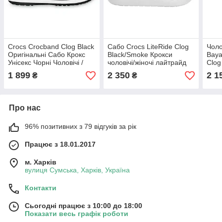
Crocs Crocband Clog Black
Сабо Crocs LiteRide Clog
Чоло
Оригінальні Сабо Крокс
Black/Smoke Крокси
Baya
Унісекс Чорні Чоловічі /
чоловічі/жіночі лайтрайд
Clog
Жіночі
чорно-димчасті оригінал
Крок
1 899
2 350
2 1
₴
₴
Про нас
96% позитивних з 79 відгуків за рік
Працює з 18.01.2017
м. Харків
вулиця Сумська, Харків, Україна
Контакти
Сьогодні працює з 10:00 до 18:00
Показати весь графік роботи