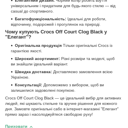
Елегантний дизайн:
Чорний колір робить взуття
універсальним і придатним для будь-якого стилю — від
casual до спортивного.
Багатофункціональність:
Ідеальні для роботи,
відпочинку, подорожей і прогулянок на природі.
Чому купують Crocs Off Court Clog Black у
"Елегант"?
Оригінальна продукція
Тільки оригінальні Crocs із
гарантією якості.
Широкий асортимент:
Різні розміри та моделі, щоб
ви знайшли ідеальний варіант.
Швидка доставка:
Доставляємо замовлення всією
Україною.
Консультації:
Допоможемо з вибором, щоб ви
залишилися задоволені покупкою.
Crocs Off Court Clog Black — це ідеальний вибір для активних
людей, які шукають стильне та зручне рішення для кожного
дня. Замовте оригінальні сабо в інтернет-магазині "Елегант"
прямо зараз і насолоджуйтеся свободою руху!
Приховати