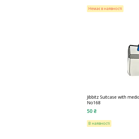
Немає в наявності
Jibbitz Suitcase with med
No168
50 ₴
В наявності