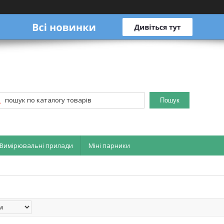
Пошук
Вимірювальні прилади
Міні парники