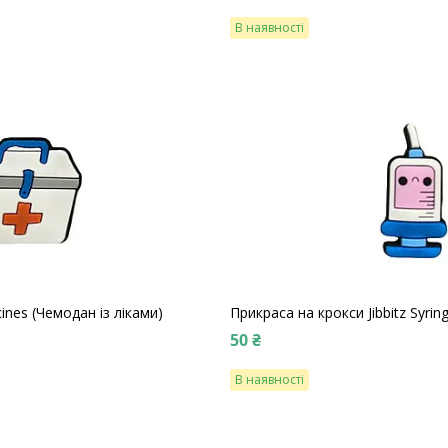
В наявності
icines (Чемодан із ліками)
Прикраса на крокси Jibbitz Syri
50 ₴
В наявності