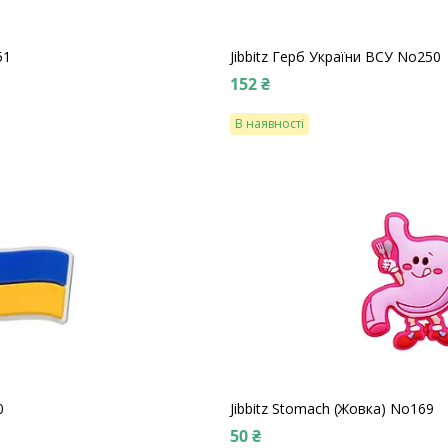
51
Jibbitz Герб України ВСУ No250
152 ₴
В наявності
0
Jibbitz Stomach (Жовка) No169
50 ₴