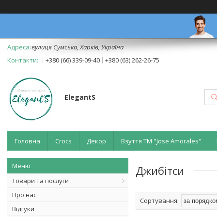
вулиця Сумська, Харків, Україна
+380 (66) 339-09-40
+380 (63) 262-26-75
ElegantS
Головна
Crocs
Декор
Взуття ТМ "Jose Amorales"
Джибітси
Товари та послуги
Про нас
Відгуки