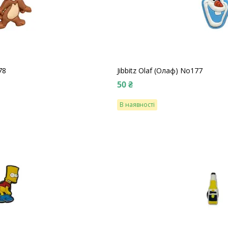
78
Jibbitz Olaf (Олаф) No177
50 ₴
В наявності