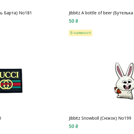
сть Барта) No181
Jibbitz A bottle of beer (Бутельк
50 ₴
В наявності
0
Jibbitz Snowboll (Сніжок) No199
50 ₴