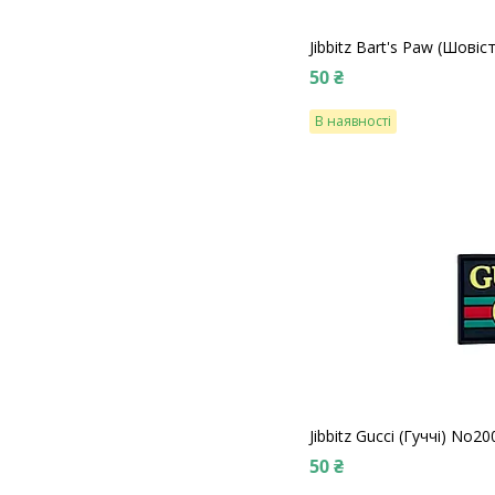
Jibbitz Bart's Paw (Шові
50 ₴
В наявності
Jibbitz Guссi (Гуччі) No20
50 ₴