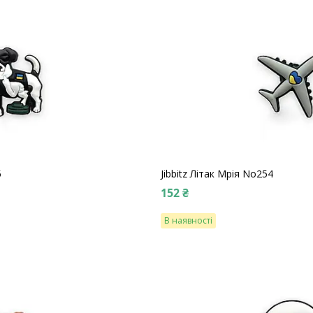
5
Jibbitz Літак Мрія No254
152 ₴
В наявності